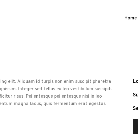
Home
Lo
ng elit. Aliquam id turpis non enim suscipit pharetra
ignissim. Integer sed tellus eu leo vestibulum suscipit.
Si
citur risus. Pellentesque pellentesque nisi in leo
elementum magna lacus, quis fermentum erat egestas
Se