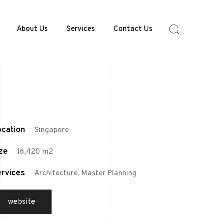
About Us
Services
Contact Us
cation
Singapore
ze
16,420 m2
rvices
Architecture, Master Planning
website